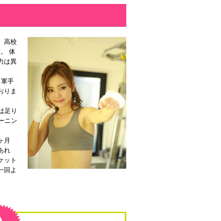
、高校
。 体
力は異
、軍手
おりま
は足り
ーニン
ヶ月
あれ
ケット
一回よ