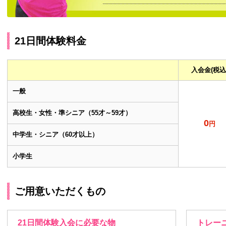
21日間体験料金
入会金
(税込
一般
高校生・女性・準シニア
（55才～59才）
0
円
中学生・シニア
（60才以上）
小学生
ご用意いただくもの
21日間体験入会に必要な物
トレー