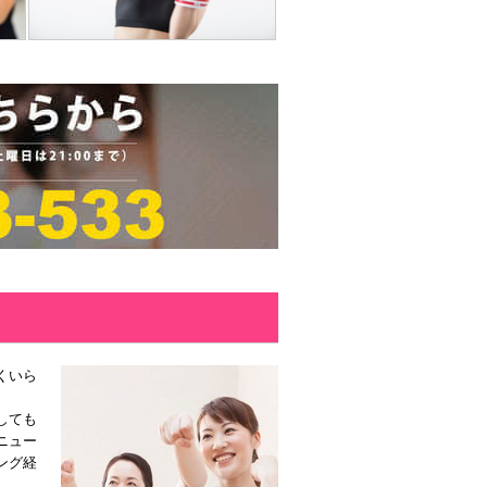
くいら
しても
ニュー
ング経