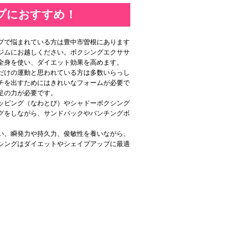
プにおすすめ！
プで悩まれている方は豊中市曽根にあります
ジムにお越しください。ボクシングエクササ
全身を使い、ダイエット効果を高めます。
だけの運動と思われている方は多数いらっし
チを出すためにはきれいなフォームが必要で
足の力が必要です。
ッピング（なわとび）やシャドーボクシング
グをしながら、サンドバックやパンチングボ
。
い、瞬発力や持久力、俊敏性を養いながら、
シングはダイエットやシェイプアップに最適