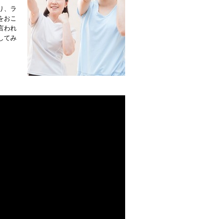
り、ラ
をおこ
言われ
してみ