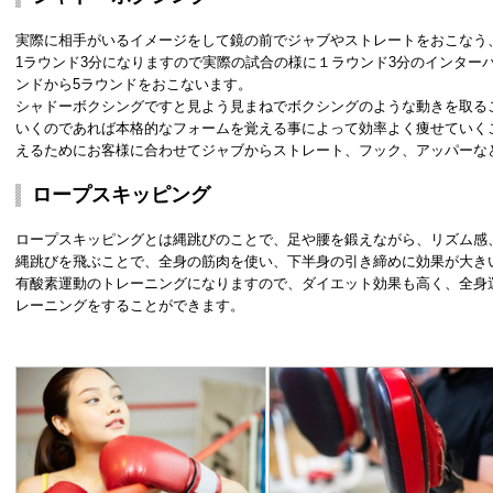
実際に相手がいるイメージをして鏡の前でジャブやストレートをおこなう
1ラウンド3分になりますので実際の試合の様に１ラウンド3分のインター
ンドから5ラウンドをおこないます。
シャドーボクシングですと見よう見まねでボクシングのような動きを取る
いくのであれば本格的なフォームを覚える事によって効率よく痩せていく
えるためにお客様に合わせてジャブからストレート、フック、アッパーな
ロープスキッピング
ロープスキッピングとは縄跳びのことで、足や腰を鍛えながら、リズム感
縄跳びを飛ぶことで、全身の筋肉を使い、下半身の引き締めに効果が大き
有酸素運動のトレーニングになりますので、ダイエット効果も高く、全身
レーニングをすることができます。