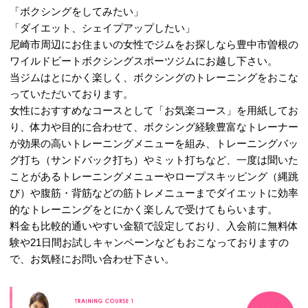
「ボクシングをしてみたい」
「ダイエット、シェイプアップしたい」