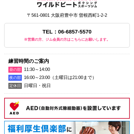
<
1
2
3
4
5