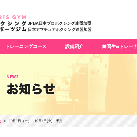
JPBA日本プロボクシング連盟加盟
日本アマチュアボクシング連盟加盟
トレーニングコース
設備紹介
練習生&トレー
せ
10月1日（土）・10月4日(火) 予定