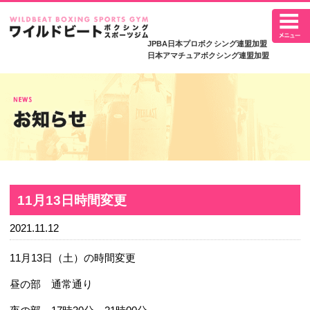
JPBA日本プロボ
日本アマチュアボク
11月13日時間変更