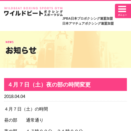
JPBA日本プロボ
日本アマチュアボク
４月７日（土）夜の部の時間変更